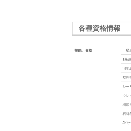
各種資格情報
一級
技能、資格
1級
宅地
監理
シー
ウレ
樹脂
石綿
JK