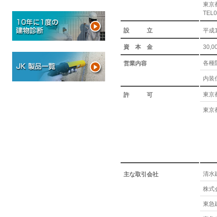
東京
TEL0
設 立
平成1
資 本 金
30,0
各種
営業内容
内装
東京都
許 可
東京都
清水
主な取引会社
株式
東急