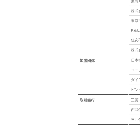
東急
株式
東京
K＆
住友
株式
日本
加盟団体
コニ
ダイ
ピン
三菱
取引銀行
西武
三井