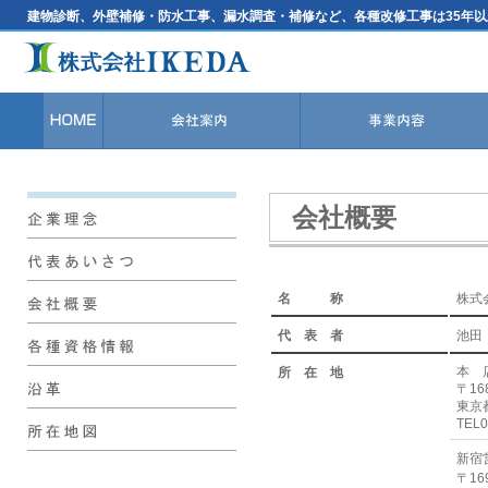
建物診断、外壁補修・防水工事、漏水調査・補修など、各種改修工事は35年以上
会社概要
名 称
株式会
代 表 者
池田
本 
所 在 地
〒168
東京都
TEL0
新宿
〒169