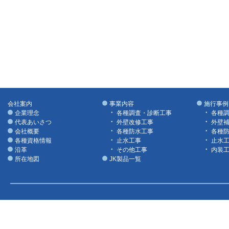
会社案内
事業内容
施行事例
企業理念
各種調査・診断工事
各種
代表あいさつ
外壁改修工事
外壁
会社概要
各種防水工事
各種
各種資格情報
止水工事
止水
沿革
その他工事
内装
所在地図
JK製品一覧